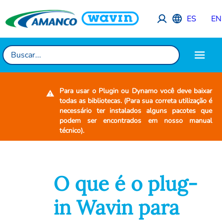
ES
EN
Para usar o Plugin ou Dynamo você deve baixar
todas as bibliotecas. (Para sua correta utilização é
necessário ter instalados alguns pacotes que
podem ser encontrados em nosso manual
técnico).
O que é o plug-
in Wavin para