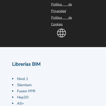
Política de
Privacidad
Política de
Cookies
Librerías BIM
Nivel 1
Silentium
Fusion PPR
Hep2O
AS+