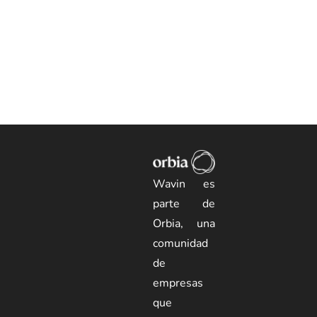
marca 7
marca 5
Wavin es
parte de
Orbia, una
comunidad
de
empresas
que